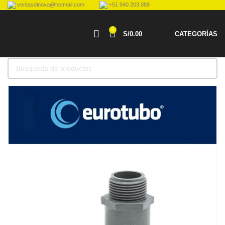
ventasdinova@hotmail.com
+51 940 203 089
0
S/
0.00
CATEGORÍAS