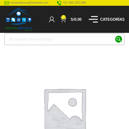
ventasdinova@hotmail.com
+51 940 203 089
0
S/
0.00
CATEGORÍAS