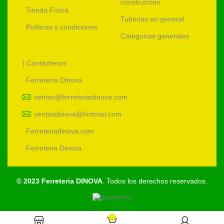
construcción
Tienda Física
Tuberias en general
Políticas y condiciones
Categorías generales
| Contáctenos
Ferretería Dinova
ventas@ferreteriadinova.com
ventasdinova@hotmail.com
Ferreteriadinova.com
Ferreteria Dinova
© 2023 Ferreteria DINOVA
. Todos los derechos reservados.
0