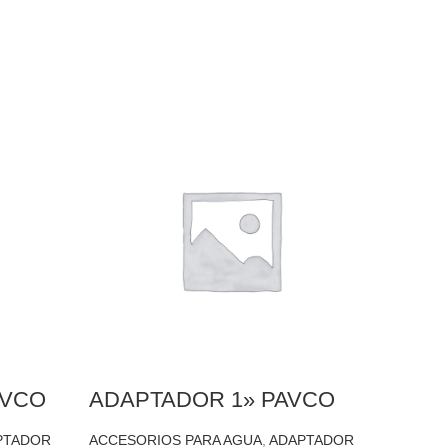
AVCO
ADAPTADOR 1» PAVCO
ADAP
TRA
PTADOR
ACCESORIOS PARA AGUA
,
ADAPTADOR