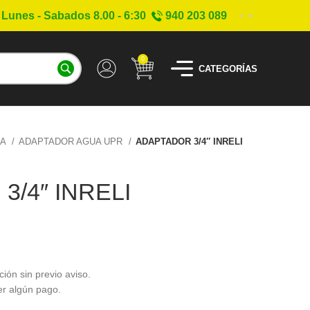
Lunes - Sabados 8.00 - 6:30
940 203 089
0
CATEGORÍAS
UA
ADAPTADOR AGUA UPR
ADAPTADOR 3/4″ INRELI
/4″ INRELI
ción sin previo aviso.
er algún pago.