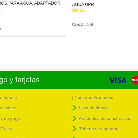
IOS PARA AGUA
,
ADAPTADOR
AGUA UPR
R
S/
1.50
Add To Cart
Add To Cart
Cód.:
1368
7
o y tarjetas
compañia
| Nuestros Productos
s somos
Lista de tienda
s de pago
Materiales de construcción
Física
Tuberias en general