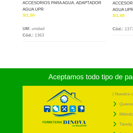
ACCESORIOS PARA AGUA
,
ADAPTADOR
ACCESOR
AGUA UPR
AGUA UP
S/
1.50
S/
1.60
Add To Cart
UM:
unidad
Cód.:
137
Cód.:
1363
Aceptamos todo tipo de pag
| Nuestra 
Quiene
Método
Tienda 