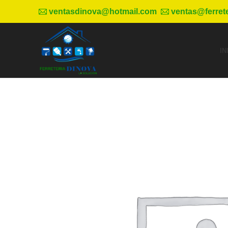
ventasdinova@hotmail.com
ventas@ferret
IN