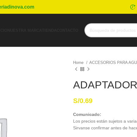
eriadinova.com
ICIO
NUESTRA MARCA
TIENDA
CONTACTO
Home
ACCESORIOS PARA AG
ADAPTADOR 3
S/
0.69
Comunicado:
Los precios están sujetos a varia
Sirvanse confirmar antes de hac