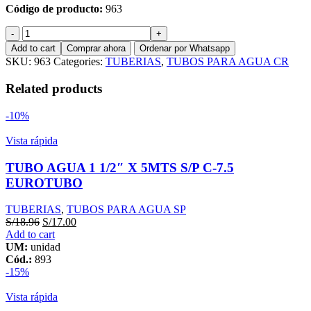
Código de producto:
963
TUBO
AGUA
Add to cart
Comprar ahora
Ordenar por Whatsapp
1"
SKU:
963
Categories:
TUBERIAS
,
TUBOS PARA AGUA CR
X
5MTS
Related products
C/R
C-
-10%
10
TUPLAS
Vista rápida
quantity
TUBO AGUA 1 1/2″ X 5MTS S/P C-7.5
EUROTUBO
TUBERIAS
,
TUBOS PARA AGUA SP
S/
18.96
S/
17.00
Add to cart
UM:
unidad
Cód.:
893
-15%
Vista rápida