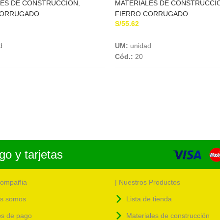
LES DE CONSTRUCCION
,
MATERIALES DE CONSTRUCCI
CORRUGADO
FIERRO CORRUGADO
S/
55.62
Add To Cart
Add To Cart
d
UM:
unidad
Cód.:
20
o y tarjetas
compañia
| Nuestros Productos
s somos
Lista de tienda
s de pago
Materiales de construcción