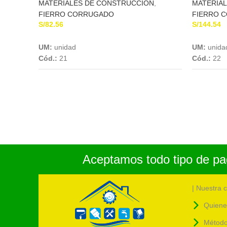
MATERIALES DE CONSTRUCCION
,
MATERIA
FIERRO CORRUGADO
FIERRO 
S/
82.56
S/
144.54
Add To Cart
UM:
unidad
UM:
unida
Cód.:
21
Cód.:
22
Aceptamos todo tipo de pag
| Nuestra 
Quiene
Método