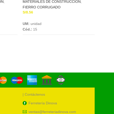
ON
,
MATERIALES DE CONSTRUCCION
,
MATERI
FIERRO CORRUGADO
FIERRO
S/
8.56
S/
32.40
Add To Cart
UM:
unidad
UM:
uni
Cód.:
15
Cód.:
1
| Contáctenos
Ferretería Dinova
ventas@ferreteriadinova.com