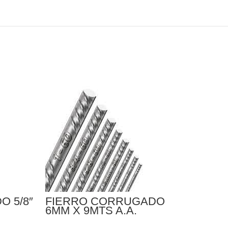
 5/8″
FIERRO CORRUGADO
FIE
6MM X 9MTS A.A.
12MM