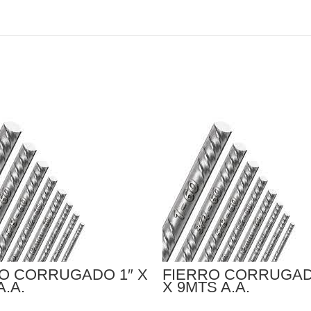
O CORRUGADO 1″ X
FIERRO CORRUGADO
A.A.
X 9MTS A.A.