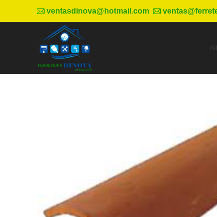
ventasdinova@hotmail.com
ventas@ferret
IN