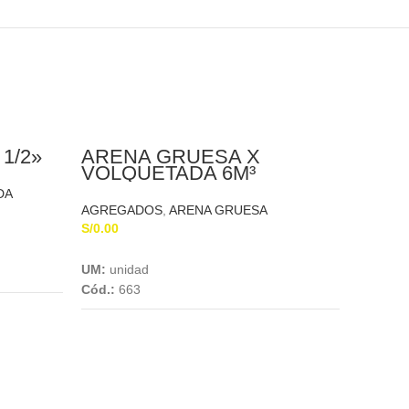
1/2»
ARENA GRUESA X
VOLQUETADA 6M³
DA
AGREGADOS
,
ARENA GRUESA
S/
0.00
Add To Cart
UM:
unidad
PIED
Cód.:
663
AGREG
S/
0.00
UM:
uni
Cód.:
68