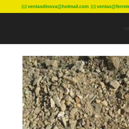
ventasdinova@hotmail.com
ventas@ferret
IN