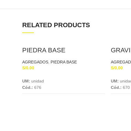
RELATED PRODUCTS
PIEDRA BASE
GRAVI
AGREGADOS
,
PIEDRA BASE
AGREGA
S/
0.00
S/
0.00
Add To Cart
UM:
unidad
UM:
unida
Cód.:
676
Cód.:
670