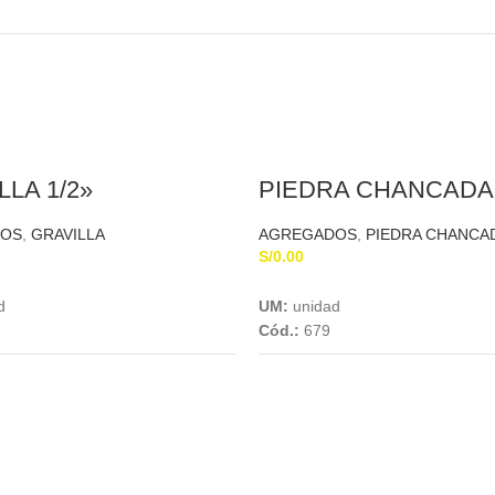
LLA 1/2»
PIEDRA CHANCADA 
DOS
,
GRAVILLA
AGREGADOS
,
PIEDRA CHANCA
S/
0.00
Add To Cart
Add To Cart
d
UM:
unidad
Cód.:
679