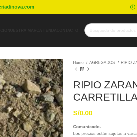
eriadinova.com
ICIO
NUESTRA MARCA
TIENDA
CONTACTO
Home
AGREGADOS
RIPIO 
RIPIO ZARA
CARRETILL
S/
0.00
Comunicado:
Los precios están sujetos a varia