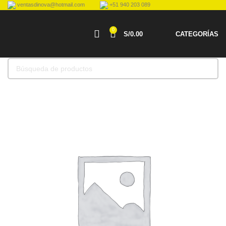
ventasdinova@hotmail.com
+51 940 203 089
0
S/
0.00
CATEGORÍAS