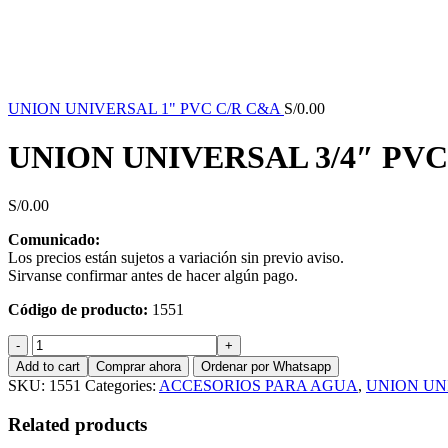
UNION UNIVERSAL 1" PVC C/R C&A
S/
0.00
UNION UNIVERSAL 3/4″ PVC
S/
0.00
Comunicado:
Los precios están sujetos a variación sin previo aviso.
Sirvanse confirmar antes de hacer algún pago.
Código de producto:
1551
UNION
UNIVERSAL
Add to cart
Comprar ahora
Ordenar por Whatsapp
3/4"
SKU:
1551
Categories:
ACCESORIOS PARA AGUA
,
UNION UN
PVC
C/R
Related products
C&A