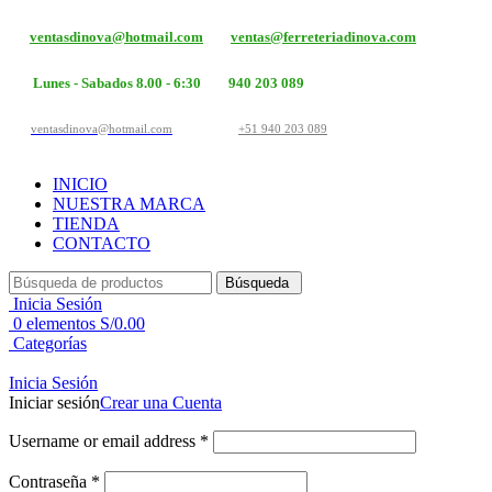
ventasdinova@hotmail.com
ventas@ferreteriadinova.com
Lunes - Sabados 8.00 - 6:30
940 203 089
ventasdinova@hotmail.com
+51 940 203 089
INICIO
NUESTRA MARCA
TIENDA
CONTACTO
Búsqueda
Inicia Sesión
0
elementos
S/
0.00
Categorías
Inicia Sesión
Iniciar sesión
Crear una Cuenta
Username or email address
*
Contraseña
*