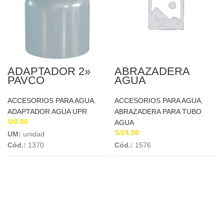
ADAPTADOR 2»
ABRAZADERA
PAVCO
AGUA
TRANSFORMADO
TELESCOPICA C/R
PVC 4″ A 3/4
ACCESORIOS PARA AGUA
,
ACCESORIOS PARA AGUA
,
ADAPTADOR AGUA UPR
ABRAZADERA PARA TUBO
S/
0.00
AGUA
S/
24.00
UM:
unidad
Cód.:
1370
Cód.:
1576