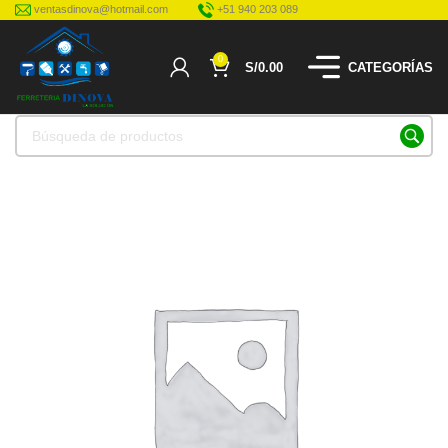
ventasdinova@hotmail.com
+51 940 203 089
0
S/
0.00
CATEGORÍAS