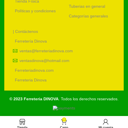
Tienda Física
Tuberias en general
Políticas y condiciones
Categorías generales
| Contáctenos
Ferretería Dinova
ventas@ferreteriadinova.com
ventasdinova@hotmail.com
Ferreteriadinova.com
Ferreteria Dinova
© 2023 Ferreteria DINOVA
. Todos los derechos reservados.
0
Tienda
Carro
Mi cuenta