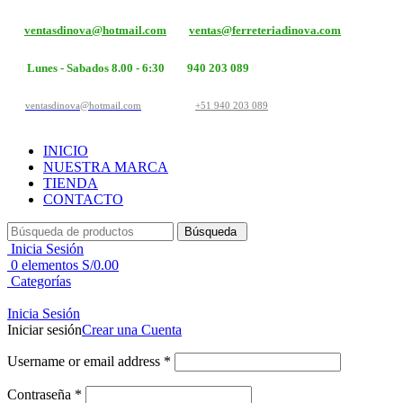
ventasdinova@hotmail.com
ventas@ferreteriadinova.com
Lunes - Sabados 8.00 - 6:30
940 203 089
ventasdinova@hotmail.com
+51 940 203 089
INICIO
NUESTRA MARCA
TIENDA
CONTACTO
Búsqueda
Inicia Sesión
0
elementos
S/
0.00
Categorías
Inicia Sesión
Iniciar sesión
Crear una Cuenta
Username or email address
*
Contraseña
*