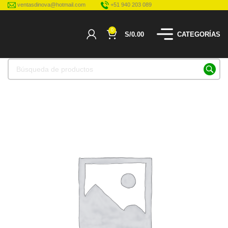
ventasdinova@hotmail.com
+51 940 203 089
0
S/
0.00
CATEGORÍAS