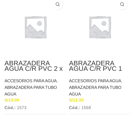
ABRAZADERA
ABRAZADERA
AGUA C/R PVC 2 x
AGUA C/R PVC 1
1/2» DON BOSCO
1/2″ A 1/2″
CONCYSSA
ACCESORIOS PARA AGUA
,
ACCESORIOS PARA AGUA
,
ABRAZADERA PARA TUBO
ABRAZADERA PARA TUBO
AGUA
AGUA
S/
13.00
S/
12.00
Cód.:
1573
Cód.:
1568