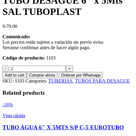
TUBO DESAGUE 6″ x 5Mts
SAL TUBOPLAST
S/
79.00
Comunicado:
Los precios están sujetos a variación sin previo aviso.
Sirvanse confirmar antes de hacer algún pago.
Código de producto:
1103
TUBO
DESAGUE
Add to cart
Comprar ahora
Ordenar por Whatsapp
6"
SKU:
1103
Categories:
TUBERIAS
,
TUBOS PARA DESAGUE
x
5Mts
Related products
SAL
TUBOPLAST
-16%
quantity
Vista rápida
TUBO AGUA 6″ X 5MTS S/P C-5 EUROTUBO