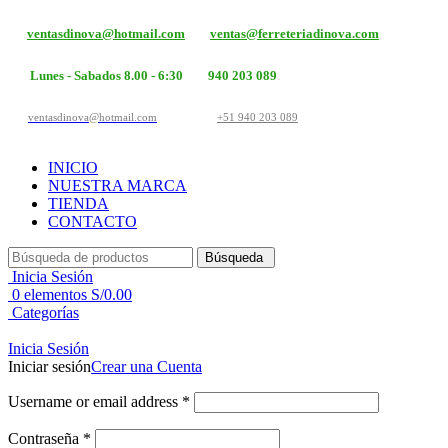
ventasdinova@hotmail.com
ventas@ferreteriadinova.com
Lunes - Sabados 8.00 - 6:30
940 203 089
ventasdinova@hotmail.com
+51 940 203 089
INICIO
NUESTRA MARCA
TIENDA
CONTACTO
Búsqueda
Inicia Sesión
0
elementos
S/
0.00
Categorías
Inicia Sesión
Iniciar sesión
Crear una Cuenta
Username or email address
*
Contraseña
*