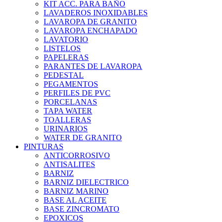
KIT ACC. PARA BAÑO
LAVADEROS INOXIDABLES
LAVAROPA DE GRANITO
LAVAROPA ENCHAPADO
LAVATORIO
LISTELOS
PAPELERAS
PARANTES DE LAVAROPA
PEDESTAL
PEGAMENTOS
PERFILES DE PVC
PORCELANAS
TAPA WATER
TOALLERAS
URINARIOS
WATER DE GRANITO
PINTURAS
ANTICORROSIVO
ANTISALITES
BARNIZ
BARNIZ DIELECTRICO
BARNIZ MARINO
BASE AL ACEITE
BASE ZINCROMATO
EPOXICOS