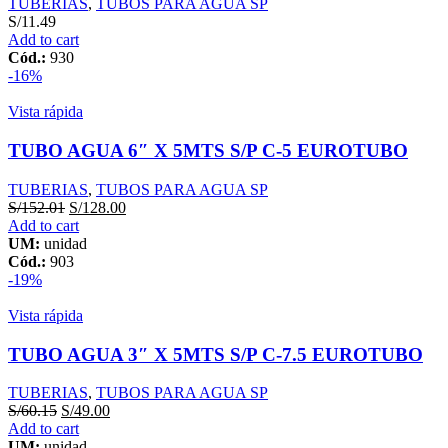
TUBERIAS
,
TUBOS PARA AGUA SP
S/
11.49
Add to cart
Cód.:
930
-16%
Vista rápida
TUBO AGUA 6″ X 5MTS S/P C-5 EUROTUBO
TUBERIAS
,
TUBOS PARA AGUA SP
S/
152.01
S/
128.00
Add to cart
UM:
unidad
Cód.:
903
-19%
Vista rápida
TUBO AGUA 3″ X 5MTS S/P C-7.5 EUROTUBO
TUBERIAS
,
TUBOS PARA AGUA SP
S/
60.15
S/
49.00
Add to cart
UM:
unidad