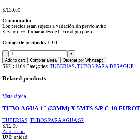
S/
130.00
Comunicado:
Los precios están sujetos a variación sin previo aviso.
Sirvanse confirmar antes de hacer algún pago.
Código de producto:
1104
TUBO
DESAGUE
Add to cart
Comprar ahora
Ordenar por Whatsapp
8''
SKU:
1104
Categories:
TUBERIAS
,
TUBOS PARA DESAGUE
x
5Mts
Related products
SAL
TUBOPLAST
quantity
Vista rápida
TUBO AGUA 1″ (33MM) X 5MTS S/P C-10 EURO
TUBERIAS
,
TUBOS PARA AGUA SP
S/
12.00
Add to cart
UM:
unidad