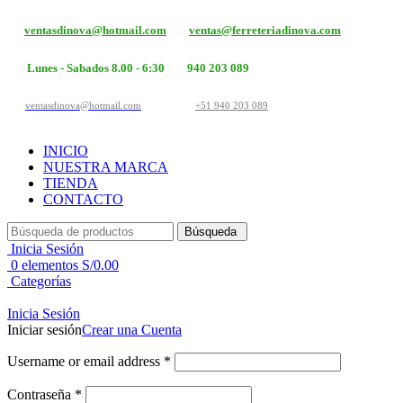
ventasdinova@hotmail.com
ventas@ferreteriadinova.com
Lunes - Sabados 8.00 - 6:30
940 203 089
ventasdinova@hotmail.com
+51 940 203 089
INICIO
NUESTRA MARCA
TIENDA
CONTACTO
Búsqueda
Inicia Sesión
0
elementos
S/
0.00
Categorías
Inicia Sesión
Iniciar sesión
Crear una Cuenta
Username or email address
*
Contraseña
*