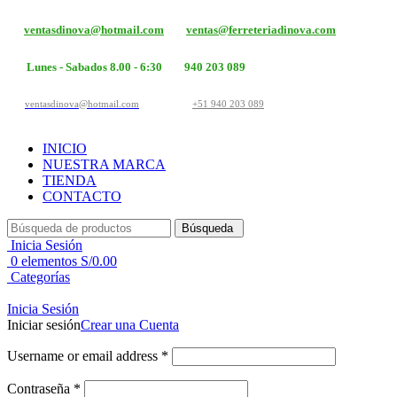
ventasdinova@hotmail.com
ventas@ferreteriadinova.com
Lunes - Sabados 8.00 - 6:30
940 203 089
ventasdinova@hotmail.com
+51 940 203 089
INICIO
NUESTRA MARCA
TIENDA
CONTACTO
Búsqueda
Inicia Sesión
0
elementos
S/
0.00
Categorías
Inicia Sesión
Iniciar sesión
Crear una Cuenta
Username or email address
*
Contraseña
*