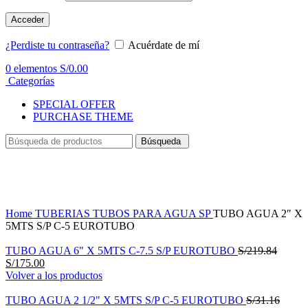
Acceder
¿Perdiste tu contraseña?
Acuérdate de mí
0
elementos
S/
0.00
Categorías
SPECIAL OFFER
PURCHASE THEME
Búsqueda
-14%
Haga Click para agrandar
Home
TUBERIAS
TUBOS PARA AGUA SP
TUBO AGUA 2″ X
5MTS S/P C-5 EUROTUBO
TUBO AGUA 6" X 5MTS C-7.5 S/P EUROTUBO
S/
219.84
S/
175.00
Volver a los productos
TUBO AGUA 2 1/2" X 5MTS S/P C-5 EUROTUBO
S/
31.16