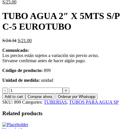
S/
25.00
TUBO AGUA 2″ X 5MTS S/P
C-5 EUROTUBO
S/
24.34
S/
21.00
Comunicado:
Los precios están sujetos a variación sin previo aviso.
Sirvanse confirmar antes de hacer algún pago.
Código de producto:
899
Unidad de medida:
unidad
TUBO
AGUA
Add to cart
Comprar ahora
Ordenar por Whatsapp
2"
SKU:
899
Categories:
TUBERIAS
,
TUBOS PARA AGUA SP
X
5MTS
Related products
S/P
C-
5