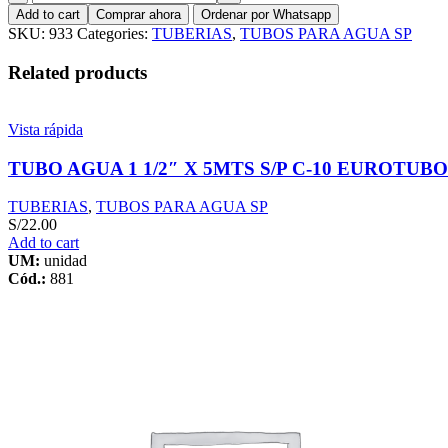
AGUA
Add to cart
Comprar ahora
Ordenar por Whatsapp
2
SKU:
933
Categories:
TUBERIAS
,
TUBOS PARA AGUA SP
1/2"
X
Related products
5MTS
S/P
C-
Vista rápida
10
PLASTICA
TUBO AGUA 1 1/2″ X 5MTS S/P C-10 EUROTUBO
quantity
TUBERIAS
,
TUBOS PARA AGUA SP
S/
22.00
Add to cart
UM:
unidad
Cód.:
881