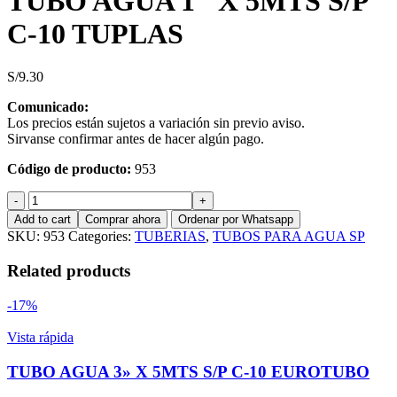
TUBO AGUA 1″ X 5MTS S/P
C-10 TUPLAS
S/
9.30
Comunicado:
Los precios están sujetos a variación sin previo aviso.
Sirvanse confirmar antes de hacer algún pago.
Código de producto:
953
TUBO
AGUA
Add to cart
Comprar ahora
Ordenar por Whatsapp
1"
SKU:
953
Categories:
TUBERIAS
,
TUBOS PARA AGUA SP
X
5MTS
Related products
S/P
C-
-17%
10
TUPLAS
Vista rápida
quantity
TUBO AGUA 3» X 5MTS S/P C-10 EUROTUBO