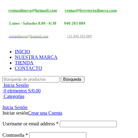
ventasdinova@hotmail.com
ventas@ferreteriadinova.com
Lunes - Sabados 8.00 - 6:30
940 203 089
ventasdinova@hotmail.com
+51 940 203 089
INICIO
NUESTRA MARCA
TIENDA
CONTACTO
Búsqueda
Inicia Sesión
0
elementos
S/
0.00
Categorías
Inicia Sesión
Iniciar sesión
Crear una Cuenta
Username or email address
*
Contraseña
*