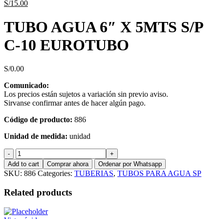
S/
15.00
TUBO AGUA 6″ X 5MTS S/P
C-10 EUROTUBO
S/
0.00
Comunicado:
Los precios están sujetos a variación sin previo aviso.
Sirvanse confirmar antes de hacer algún pago.
Código de producto:
886
Unidad de medida:
unidad
TUBO
AGUA
Add to cart
Comprar ahora
Ordenar por Whatsapp
6"
SKU:
886
Categories:
TUBERIAS
,
TUBOS PARA AGUA SP
X
5MTS
Related products
S/P
C-
10