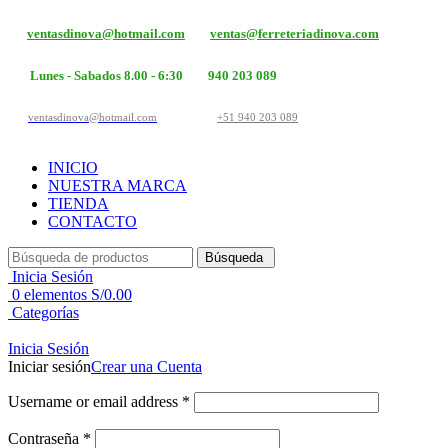
ventasdinova@hotmail.com
ventas@ferreteriadinova.com
Lunes - Sabados 8.00 - 6:30
940 203 089
ventasdinova@hotmail.com
+51 940 203 089
INICIO
NUESTRA MARCA
TIENDA
CONTACTO
Búsqueda
Inicia Sesión
0
elementos
S/
0.00
Categorías
Inicia Sesión
Iniciar sesión
Crear una Cuenta
Username or email address
*
Contraseña
*