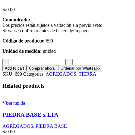
S/
0.00
Comunicado:
Los precios están sujetos a variación sin previo aviso.
Sirvanse confirmar antes de hacer algún pago.
Código de producto:
699
Unidad de medida:
unidad
TIERRA
DULCE
Add to cart
Comprar ahora
Ordenar por Whatsapp
X
SKU:
699
Categories:
AGREGADOS
,
TIERRA
M3
quantity
Related products
Vista rápida
PIEDRA BASE x LTA
AGREGADOS
,
PIEDRA BASE
S/
0.00