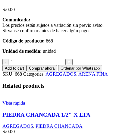
S/
0.00
Comunicado:
Los precios están sujetos a variación sin previo aviso.
Sirvanse confirmar antes de hacer algún pago.
Código de producto:
668
Unidad de medida:
unidad
ARENA
FINA
Add to cart
Comprar ahora
Ordenar por Whatsapp
X
SKU:
668
Categories:
AGREGADOS
,
ARENA FINA
1M3
quantity
Related products
Vista rápida
PIEDRA CHANCADA 1/2″ X LTA
AGREGADOS
,
PIEDRA CHANCADA
S/
0.00