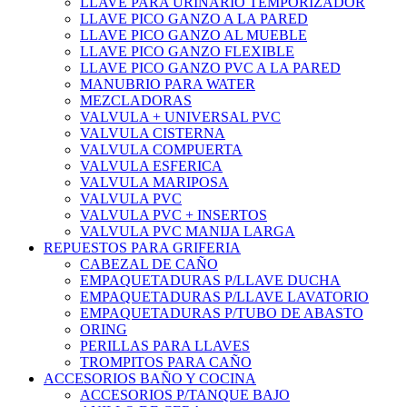
LLAVE PARA URINARIO TEMPORIZADOR
LLAVE PICO GANZO A LA PARED
LLAVE PICO GANZO AL MUEBLE
LLAVE PICO GANZO FLEXIBLE
LLAVE PICO GANZO PVC A LA PARED
MANUBRIO PARA WATER
MEZCLADORAS
VALVULA + UNIVERSAL PVC
VALVULA CISTERNA
VALVULA COMPUERTA
VALVULA ESFERICA
VALVULA MARIPOSA
VALVULA PVC
VALVULA PVC + INSERTOS
VALVULA PVC MANIJA LARGA
REPUESTOS PARA GRIFERIA
CABEZAL DE CAÑO
EMPAQUETADURAS P/LLAVE DUCHA
EMPAQUETADURAS P/LLAVE LAVATORIO
EMPAQUETADURAS P/TUBO DE ABASTO
ORING
PERILLAS PARA LLAVES
TROMPITOS PARA CAÑO
ACCESORIOS BAÑO Y COCINA
ACCESORIOS P/TANQUE BAJO