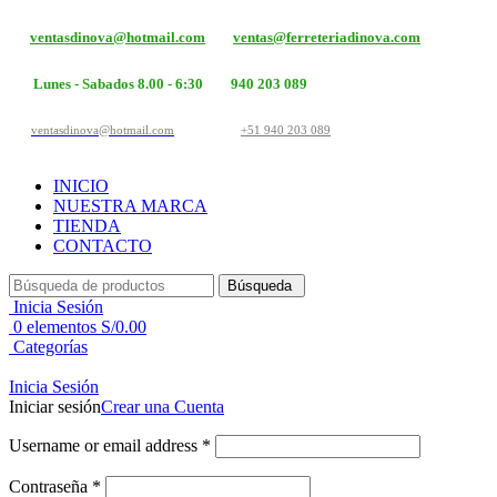
ventasdinova@hotmail.com
ventas@ferreteriadinova.com
Lunes - Sabados 8.00 - 6:30
940 203 089
ventasdinova@hotmail.com
+51 940 203 089
INICIO
NUESTRA MARCA
TIENDA
CONTACTO
Búsqueda
Inicia Sesión
0
elementos
S/
0.00
Categorías
Inicia Sesión
Iniciar sesión
Crear una Cuenta
Username or email address
*
Contraseña
*