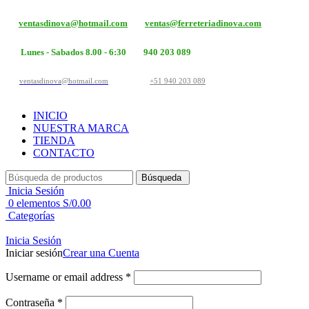
ventasdinova@hotmail.com
ventas@ferreteriadinova.com
Lunes - Sabados 8.00 - 6:30
940 203 089
ventasdinova@hotmail.com
+51 940 203 089
INICIO
NUESTRA MARCA
TIENDA
CONTACTO
Búsqueda
Inicia Sesión
0
elementos
S/
0.00
Categorías
Inicia Sesión
Iniciar sesión
Crear una Cuenta
Username or email address
*
Contraseña
*