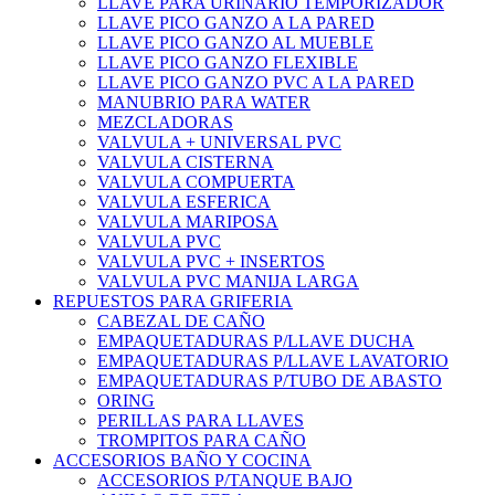
LLAVE PARA URINARIO TEMPORIZADOR
LLAVE PICO GANZO A LA PARED
LLAVE PICO GANZO AL MUEBLE
LLAVE PICO GANZO FLEXIBLE
LLAVE PICO GANZO PVC A LA PARED
MANUBRIO PARA WATER
MEZCLADORAS
VALVULA + UNIVERSAL PVC
VALVULA CISTERNA
VALVULA COMPUERTA
VALVULA ESFERICA
VALVULA MARIPOSA
VALVULA PVC
VALVULA PVC + INSERTOS
VALVULA PVC MANIJA LARGA
REPUESTOS PARA GRIFERIA
CABEZAL DE CAÑO
EMPAQUETADURAS P/LLAVE DUCHA
EMPAQUETADURAS P/LLAVE LAVATORIO
EMPAQUETADURAS P/TUBO DE ABASTO
ORING
PERILLAS PARA LLAVES
TROMPITOS PARA CAÑO
ACCESORIOS BAÑO Y COCINA
ACCESORIOS P/TANQUE BAJO