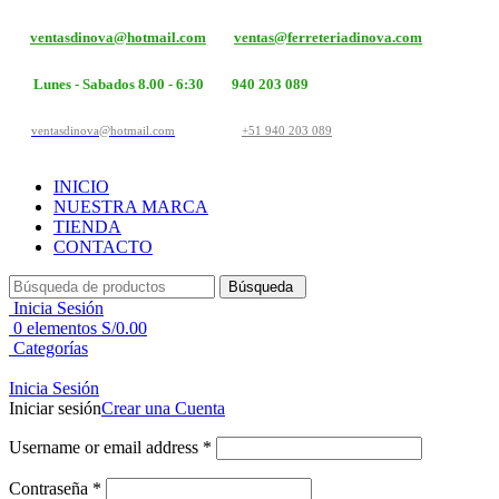
ventasdinova@hotmail.com
ventas@ferreteriadinova.com
Lunes - Sabados 8.00 - 6:30
940 203 089
ventasdinova@hotmail.com
+51 940 203 089
INICIO
NUESTRA MARCA
TIENDA
CONTACTO
Búsqueda
Inicia Sesión
0
elementos
S/
0.00
Categorías
Inicia Sesión
Iniciar sesión
Crear una Cuenta
Username or email address
*
Contraseña
*