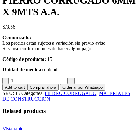
FIERRO CORRUGADO 6MM
X 9MTS A.A.
S/
8.56
Comunicado:
Los precios están sujetos a variación sin previo aviso.
Sirvanse confirmar antes de hacer algún pago.
Código de producto:
15
Unidad de medida:
unidad
FIERRO
CORRUGADO
Add to cart
Comprar ahora
Ordenar por Whatsapp
6MM
SKU:
15
Categories:
FIERRO CORRUGADO
,
MATERIALES
X
DE CONSTRUCCION
9MTS
A.A.
Related products
quantity
Vista rápida