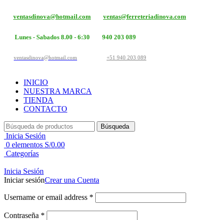
ventasdinova@hotmail.com
ventas@ferreteriadinova.com
Lunes - Sabados 8.00 - 6:30
940 203 089
ventasdinova@hotmail.com
+51 940 203 089
INICIO
NUESTRA MARCA
TIENDA
CONTACTO
Búsqueda
Inicia Sesión
0
elementos
S/
0.00
Categorías
Inicia Sesión
Iniciar sesión
Crear una Cuenta
Username or email address
*
Contraseña
*