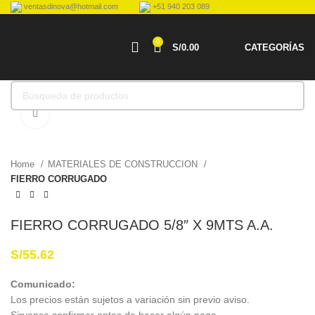
ventasdinova@hotmail.com
+51 940 203 089
0
S/
0.00
CATEGORÍAS
Haga Click para agrandar
Home
MATERIALES DE CONSTRUCCION
FIERRO CORRUGADO
FIERRO CORRUGADO 5/8″ X 9MTS A.A.
S/
55.62
Comunicado:
Los precios están sujetos a variación sin previo aviso.
Sirvanse confirmar antes de hacer algún pago.