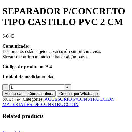
SEPARADOR P/CONCRETO
TIPO CASTILLO PVC 2 CM
S/
0.43
Comunicado:
Los precios están sujetos a variación sin previo aviso.
Sirvanse confirmar antes de hacer algún pago.
Código de producto:
794
Unidad de medida:
unidad
SEPARADOR
P/CONCRETO
Add to cart
Comprar ahora
Ordenar por Whatsapp
TIPO
SKU:
794
Categories:
ACCESORIO P/CONSTRUCCION
,
CASTILLO
MATERIALES DE CONSTRUCCION
PVC
2
Related products
CM
quantity