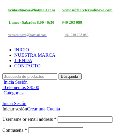
ventasdinova@hotmail.com
ventas@ferreteriadinova.com
Lunes - Sabados 8.00 - 6:30
940 203 089
ventasdinova@hotmail.com
+51 940 203 089
INICIO
NUESTRA MARCA
TIENDA
CONTACTO
Búsqueda
Inicia Sesión
0
elementos
S/
0.00
Categorías
Inicia Sesión
Iniciar sesión
Crear una Cuenta
Username or email address
*
Contraseña
*