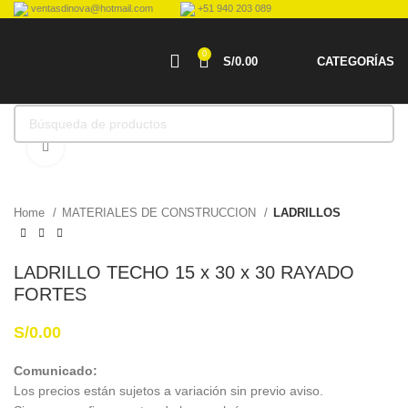
ventasdinova@hotmail.com
+51 940 203 089
0
S/
0.00
CATEGORÍAS
Haga Click para agrandar
Home
MATERIALES DE CONSTRUCCION
LADRILLOS
LADRILLO TECHO 15 x 30 x 30 RAYADO
FORTES
S/
0.00
Comunicado:
Los precios están sujetos a variación sin previo aviso.