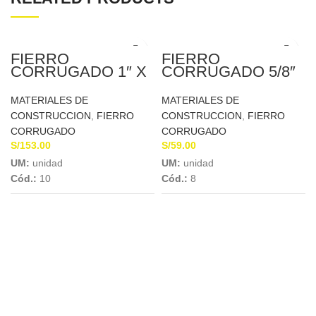
FIERRO
FIERRO
CORRUGADO 1″ X
CORRUGADO 5/8″
9MTS SIDERPERU
X 9MTS
SIDERPERU
MATERIALES DE
MATERIALES DE
CONSTRUCCION
,
FIERRO
CONSTRUCCION
,
FIERRO
CORRUGADO
CORRUGADO
S/
153.00
S/
59.00
UM:
unidad
UM:
unidad
Cód.:
10
Cód.:
8