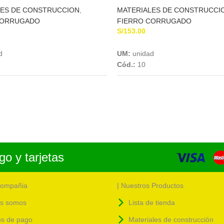
LES DE CONSTRUCCION
,
MATERIALES DE CONSTRUCCI
CORRUGADO
FIERRO CORRUGADO
S/
153.00
Add To Cart
Add To Cart
d
UM:
unidad
Cód.:
10
o y tarjetas
compañia
| Nuestros Productos
s somos
Lista de tienda
s de pago
Materiales de construcción