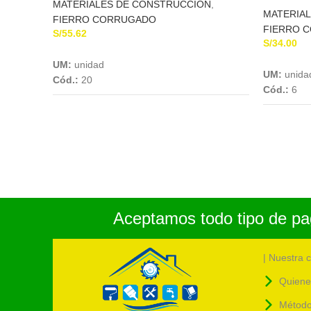
MATERIALES DE CONSTRUCCION
,
MATERIA
FIERRO CORRUGADO
FIERRO 
S/
55.62
S/
34.00
Add To Cart
UM:
unidad
UM:
unida
Cód.:
20
Cód.:
6
Aceptamos todo tipo de pag
| Nuestra 
Quiene
Método