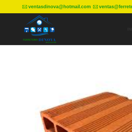
ventasdinova@hotmail.com
ventas@ferret
IN