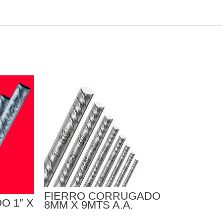
FIERRO CORRUGADO
O 1″ X
8MM X 9MTS A.A.