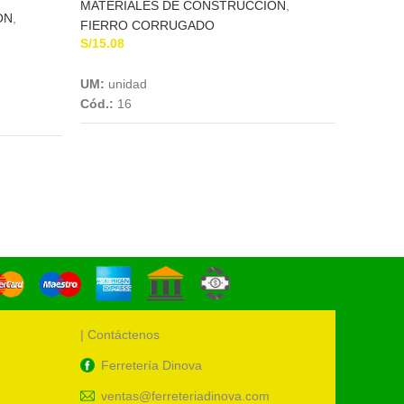
ALA
MATERIALES DE CONSTRUCCION
,
CONS
ON
,
FIERRO CORRUGADO
S/
15.08
MATERI
Add To Cart
ALAMBR
UM:
unidad
S/
4.63
Cód.:
16
UM:
Kil
Cód.:
2
| Contáctenos
Ferretería Dinova
ventas@ferreteriadinova.com