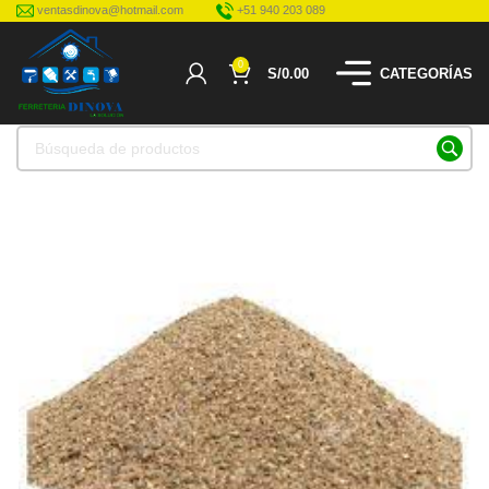
ventasdinova@hotmail.com
+51 940 203 089
0
S/
0.00
CATEGORÍAS