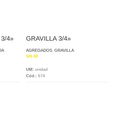
3/4»
GRAVILLA 3/4»
DA
AGREGADOS
,
GRAVILLA
S/
0.00
Add To Cart
UM:
unidad
Cód.:
674
PIED
AGREG
S/
0.00
UM:
uni
Cód.:
68