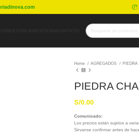
eriadinova.com
ICIO
NUESTRA MARCA
TIENDA
CONTACTO
Home
AGREGADOS
PIEDRA
PIEDRA CHA
S/
0.00
Comunicado:
Los precios están sujetos a varia
Sirvanse confirmar antes de hac