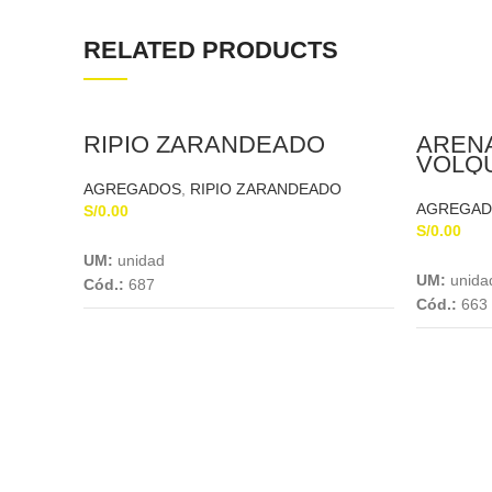
RELATED PRODUCTS
RIPIO ZARANDEADO
AREN
VOLQU
AGREGADOS
,
RIPIO ZARANDEADO
AGREGA
S/
0.00
S/
0.00
Add To Cart
UM:
unidad
UM:
unida
Cód.:
687
Cód.:
663