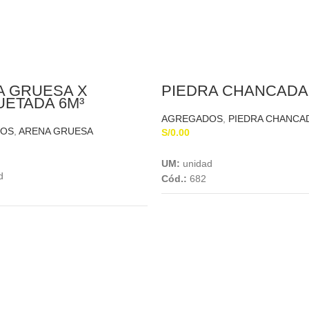
A GRUESA X
PIEDRA CHANCADA 
ETADA 6M³
AGREGADOS
,
PIEDRA CHANCA
DOS
,
ARENA GRUESA
S/
0.00
Add To Cart
Add To Cart
UM:
unidad
d
Cód.:
682