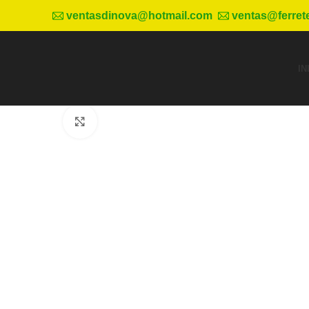
ventasdinova@hotmail.com
ventas@ferret
IN
Haga Click para agrandar