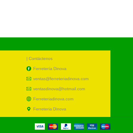
| Contáctenos
Ferretería Dinova
ventas@ferreteriadinova.com
ventasdinova@hotmail.com
Ferreteriadinova.com
Ferreteria Dinova