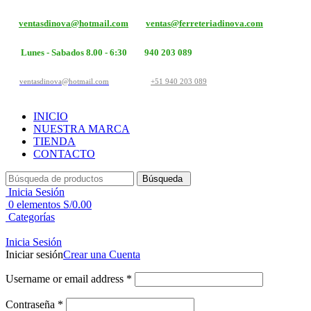
ventasdinova@hotmail.com
ventas@ferreteriadinova.com
Lunes - Sabados 8.00 - 6:30
940 203 089
ventasdinova@hotmail.com
+51 940 203 089
INICIO
NUESTRA MARCA
TIENDA
CONTACTO
Búsqueda
Inicia Sesión
0
elementos
S/
0.00
Categorías
Inicia Sesión
Iniciar sesión
Crear una Cuenta
Username or email address
*
Contraseña
*