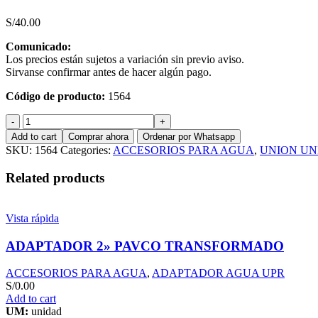
S/
40.00
Comunicado:
Los precios están sujetos a variación sin previo aviso.
Sirvanse confirmar antes de hacer algún pago.
Código de producto:
1564
UNION
UNIVERSAL
Add to cart
Comprar ahora
Ordenar por Whatsapp
4"
SKU:
1564
Categories:
ACCESORIOS PARA AGUA
,
UNION UN
PVC
C/R
Related products
SCHUBERT
quantity
Vista rápida
ADAPTADOR 2» PAVCO TRANSFORMADO
ACCESORIOS PARA AGUA
,
ADAPTADOR AGUA UPR
S/
0.00
Add to cart
UM:
unidad