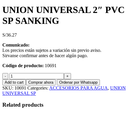
UNION UNIVERSAL 2″ PVC
SP SANKING
S/
36.27
Comunicado:
Los precios están sujetos a variación sin previo aviso.
Sirvanse confirmar antes de hacer algún pago.
Código de producto:
10691
UNION
UNIVERSAL
Add to cart
Comprar ahora
Ordenar por Whatsapp
2"
SKU:
10691
Categories:
ACCESORIOS PARA AGUA
,
UNION
PVC
UNIVERSAL SP
SP
SANKING
Related products
quantity