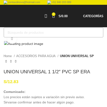
ventasdinova@hotmail.com
+51 940 203 089
0
S/
0.00
CATEGORÍAS
Haga Click para agrandar
Home
ACCESORIOS PARA AGUA
UNION UNIVERSAL SP
UNION UNIVERSAL 1 1/2″ PVC SP ERA
S/
12.83
Comunicado:
Los precios están sujetos a variación sin previo aviso.
Sirvanse confirmar antes de hacer algún pago.