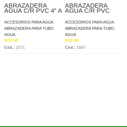
ABRAZADERA
ABRAZADERA
AGUA C/R PVC 4″ A
AGUA C/R PVC
1/2″ CONCYSSA
63mm A 1/2″
CONCYSSA
ACCESORIOS PARA AGUA
,
ACCESORIOS PARA AGUA
,
ABRAZADERA PARA TUBO
ABRAZADERA PARA TUBO
AGUA
AGUA
S/
17.00
S/
11.00
Cód.:
1571
Cód.:
1567