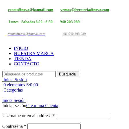
ventasdinova@hotmail.com
ventas@ferreteriadinova.com
Lunes - Sabados 8.00 - 6:30
940 203 089
ventasdinova@hotmail.com
+51 940 203 089
INICIO
NUESTRA MARCA
TIENDA
CONTACTO
Búsqueda
Inicia Sesión
0
elementos
S/
0.00
Categorías
Inicia Sesión
Iniciar sesión
Crear una Cuenta
Username or email address
*
Contraseña
*