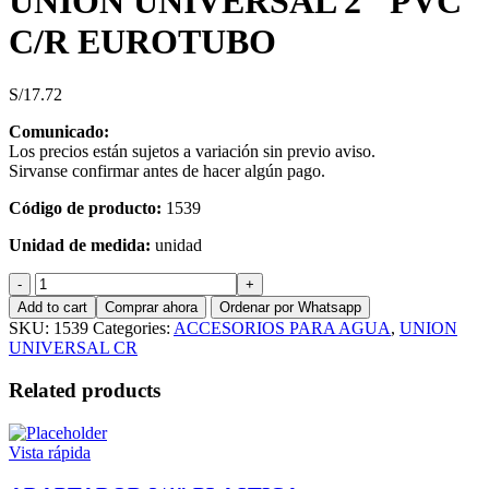
UNION UNIVERSAL 2″ PVC
C/R EUROTUBO
S/
17.72
Comunicado:
Los precios están sujetos a variación sin previo aviso.
Sirvanse confirmar antes de hacer algún pago.
Código de producto:
1539
Unidad de medida:
unidad
UNION
UNIVERSAL
Add to cart
Comprar ahora
Ordenar por Whatsapp
2"
SKU:
1539
Categories:
ACCESORIOS PARA AGUA
,
UNION
PVC
UNIVERSAL CR
C/R
EUROTUBO
Related products
quantity
Vista rápida