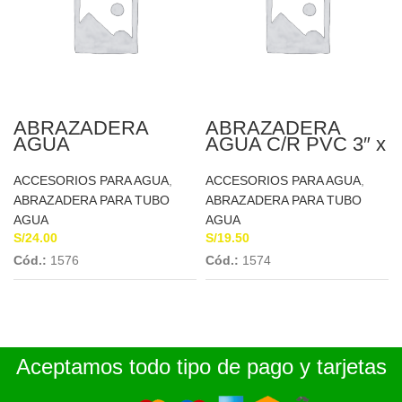
ABRAZADERA
ABRAZADERA
AGUA
AGUA C/R PVC 3″ x
TELESCOPICA C/R
1/2 PVC DON
PVC 4″ A 3/4
BOSCO
ACCESORIOS PARA AGUA
,
ACCESORIOS PARA AGUA
,
ABRAZADERA PARA TUBO
ABRAZADERA PARA TUBO
AGUA
AGUA
S/
24.00
S/
19.50
Cód.:
1576
Cód.:
1574
Aceptamos todo tipo de pago y tarjetas