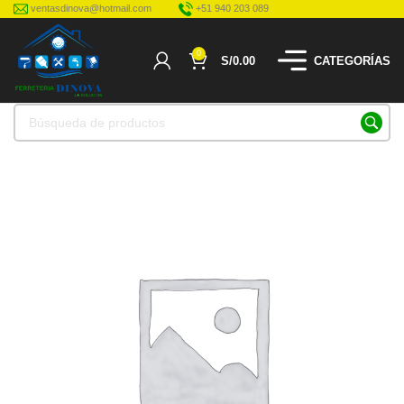
ventasdinova@hotmail.com
+51 940 203 089
0
S/
0.00
CATEGORÍAS