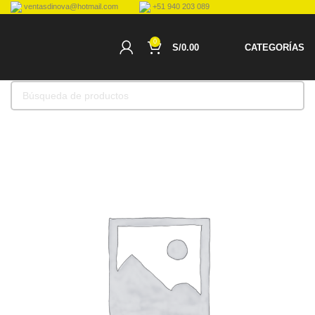
ventasdinova@hotmail.com
+51 940 203 089
0
S/
0.00
CATEGORÍAS