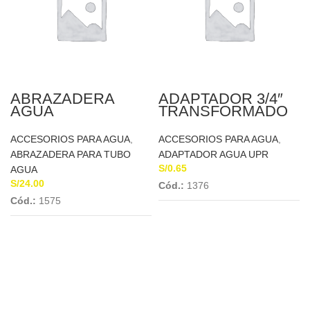
ABRAZADERA
ADAPTADOR 3/4″
AGUA
TRANSFORMADO
TELESCOPICA C/R
PVC 4″ A 1/2
ACCESORIOS PARA AGUA
,
ACCESORIOS PARA AGUA
,
ABRAZADERA PARA TUBO
ADAPTADOR AGUA UPR
S/
0.65
AGUA
S/
24.00
Cód.:
1376
Cód.:
1575