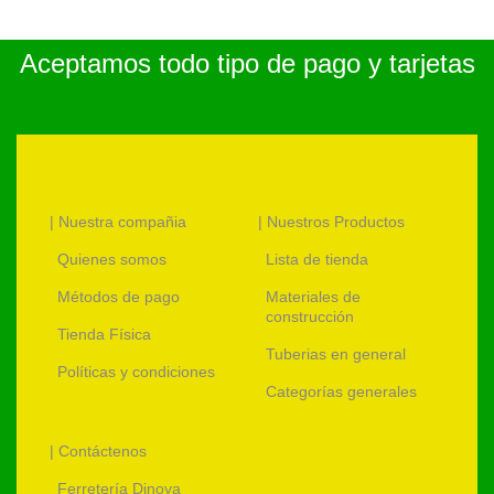
Aceptamos todo tipo de pago y tarjetas
| Nuestra compañia
| Nuestros Productos
Quienes somos
Lista de tienda
Métodos de pago
Materiales de
construcción
Tienda Física
Tuberias en general
Políticas y condiciones
Categorías generales
| Contáctenos
Ferretería Dinova