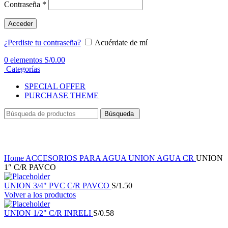
Contraseña
*
Acceder
¿Perdiste tu contraseña?
Acuérdate de mí
0
elementos
S/
0.00
Categorías
SPECIAL OFFER
PURCHASE THEME
Búsqueda
Haga Click para agrandar
Home
ACCESORIOS PARA AGUA
UNION AGUA CR
UNION
1″ C/R PAVCO
UNION 3/4" PVC C/R PAVCO
S/
1.50
Volver a los productos
UNION 1/2" C/R INRELI
S/
0.58