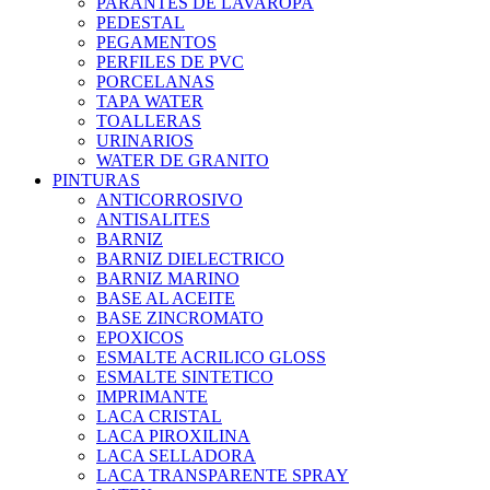
PARANTES DE LAVAROPA
PEDESTAL
PEGAMENTOS
PERFILES DE PVC
PORCELANAS
TAPA WATER
TOALLERAS
URINARIOS
WATER DE GRANITO
PINTURAS
ANTICORROSIVO
ANTISALITES
BARNIZ
BARNIZ DIELECTRICO
BARNIZ MARINO
BASE AL ACEITE
BASE ZINCROMATO
EPOXICOS
ESMALTE ACRILICO GLOSS
ESMALTE SINTETICO
IMPRIMANTE
LACA CRISTAL
LACA PIROXILINA
LACA SELLADORA
LACA TRANSPARENTE SPRAY