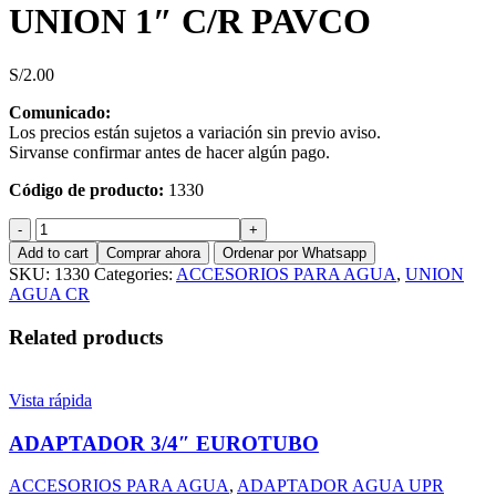
UNION 1″ C/R PAVCO
S/
2.00
Comunicado:
Los precios están sujetos a variación sin previo aviso.
Sirvanse confirmar antes de hacer algún pago.
Código de producto:
1330
UNION
1"
Add to cart
Comprar ahora
Ordenar por Whatsapp
C/R
SKU:
1330
Categories:
ACCESORIOS PARA AGUA
,
UNION
PAVCO
AGUA CR
quantity
Related products
Vista rápida
ADAPTADOR 3/4″ EUROTUBO
ACCESORIOS PARA AGUA
,
ADAPTADOR AGUA UPR