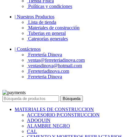
Tienda Física
Políticas y condiciones
| Nuestros Productos
Lista de tienda
Materiales de construcción
Tuberias en general
Categorías generales
| Contáctenos
Ferretería Dinova
ventas@ferreteriadinova.com
ventasdinova@hotmail.com
Ferreteriadinova.com
Ferreteria Dinova
© 2023 Ferreteria DINOVA
. Todos los derechos reservados.
Búsqueda
MATERIALES DE CONSTRUCCION
ACCESORIO P/CONSTRUCCION
ADOQUIN
ALAMBRE NEGRO
CAL
CEMENTO Y MORTEROS REFRACTARIOS