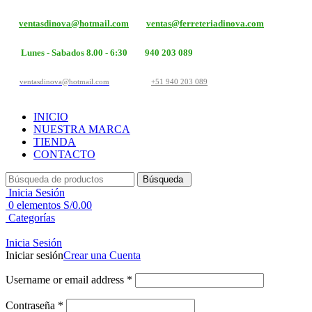
ventasdinova@hotmail.com
ventas@ferreteriadinova.com
Lunes - Sabados 8.00 - 6:30
940 203 089
ventasdinova@hotmail.com
+51 940 203 089
INICIO
NUESTRA MARCA
TIENDA
CONTACTO
Búsqueda
Inicia Sesión
0
elementos
S/
0.00
Categorías
Inicia Sesión
Iniciar sesión
Crear una Cuenta
Username or email address
*
Contraseña
*