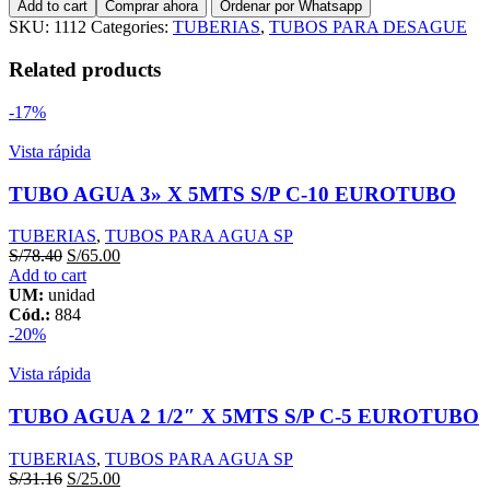
Add to cart
Comprar ahora
Ordenar por Whatsapp
6"
SKU:
1112
Categories:
TUBERIAS
,
TUBOS PARA DESAGUE
X
5MTS
Related products
SAL
PAVCO
-17%
quantity
Vista rápida
TUBO AGUA 3» X 5MTS S/P C-10 EUROTUBO
TUBERIAS
,
TUBOS PARA AGUA SP
S/
78.40
S/
65.00
Add to cart
UM:
unidad
Cód.:
884
-20%
Vista rápida
TUBO AGUA 2 1/2″ X 5MTS S/P C-5 EUROTUBO
TUBERIAS
,
TUBOS PARA AGUA SP
S/
31.16
S/
25.00