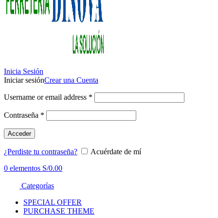
Inicia Sesión
Iniciar sesión
Crear una Cuenta
Username or email address
*
Contraseña
*
Acceder
¿Perdiste tu contraseña?
Acuérdate de mí
0
elementos
S/
0.00
Categorías
SPECIAL OFFER
PURCHASE THEME