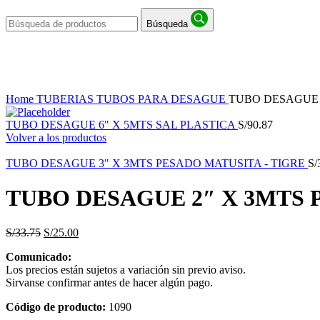
Búsqueda
-26%
Haga Click para agrandar
Home
TUBERIAS
TUBOS PARA DESAGUE
TUBO DESAGUE 
TUBO DESAGUE 6" X 5MTS SAL PLASTICA
S/
90.87
Volver a los productos
TUBO DESAGUE 3" X 3MTS PESADO MATUSITA - TIGRE
S/
TUBO DESAGUE 2″ X 3MTS 
S/
33.75
S/
25.00
Comunicado:
Los precios están sujetos a variación sin previo aviso.
Sirvanse confirmar antes de hacer algún pago.
Código de producto:
1090