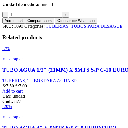
Unidad de medida:
unidad
TUBO
DESAGUE
Add to cart
Comprar ahora
Ordenar por Whatsapp
2"
SKU:
1090
Categories:
TUBERIAS
,
TUBOS PARA DESAGUE
X
3MTS
Related products
PESADO
MATUSITA
-7%
-
TIGRE
Vista rápida
quantity
TUBO AGUA 1/2″ (21MM) X 5MTS S/P C-10 EU
TUBERIAS
,
TUBOS PARA AGUA SP
S/
7.50
S/
7.00
Add to cart
UM:
unidad
Cód.:
877
-20%
Vista rápida
TUBO AGUA 4″ X 5MTS S/P C-5 EUROTUBO