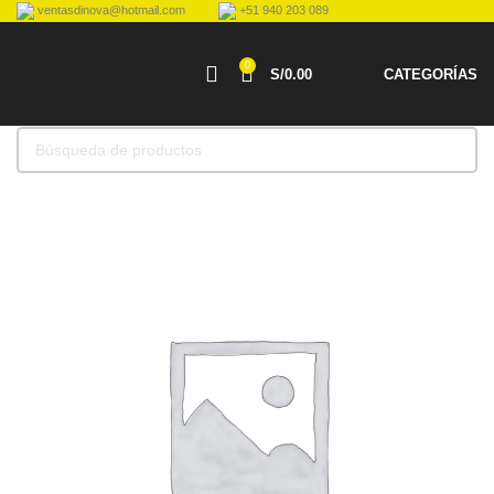
ventasdinova@hotmail.com
+51 940 203 089
0
S/
0.00
CATEGORÍAS