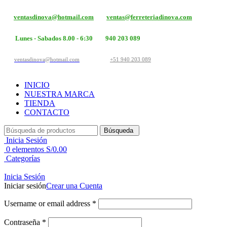
ventasdinova@hotmail.com
ventas@ferreteriadinova.com
Lunes - Sabados 8.00 - 6:30
940 203 089
ventasdinova@hotmail.com
+51 940 203 089
INICIO
NUESTRA MARCA
TIENDA
CONTACTO
Búsqueda
Inicia Sesión
0
elementos
S/
0.00
Categorías
Inicia Sesión
Iniciar sesión
Crear una Cuenta
Username or email address
*
Contraseña
*