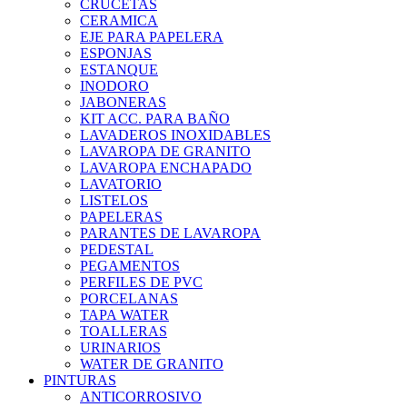
CRUCETAS
CERAMICA
EJE PARA PAPELERA
ESPONJAS
ESTANQUE
INODORO
JABONERAS
KIT ACC. PARA BAÑO
LAVADEROS INOXIDABLES
LAVAROPA DE GRANITO
LAVAROPA ENCHAPADO
LAVATORIO
LISTELOS
PAPELERAS
PARANTES DE LAVAROPA
PEDESTAL
PEGAMENTOS
PERFILES DE PVC
PORCELANAS
TAPA WATER
TOALLERAS
URINARIOS
WATER DE GRANITO
PINTURAS
ANTICORROSIVO