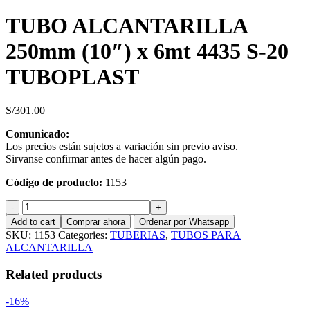
TUBO ALCANTARILLA
250mm (10″) x 6mt 4435 S-20
TUBOPLAST
S/
301.00
Comunicado:
Los precios están sujetos a variación sin previo aviso.
Sirvanse confirmar antes de hacer algún pago.
Código de producto:
1153
TUBO
ALCANTARILLA
Add to cart
Comprar ahora
Ordenar por Whatsapp
250mm
SKU:
1153
Categories:
TUBERIAS
,
TUBOS PARA
(10")
ALCANTARILLA
x
6mt
Related products
4435
S-
-16%
20