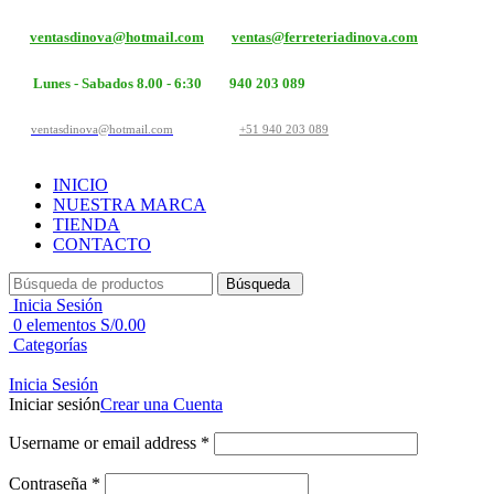
ventasdinova@hotmail.com
ventas@ferreteriadinova.com
Lunes - Sabados 8.00 - 6:30
940 203 089
ventasdinova@hotmail.com
+51 940 203 089
INICIO
NUESTRA MARCA
TIENDA
CONTACTO
Búsqueda
Inicia Sesión
0
elementos
S/
0.00
Categorías
Inicia Sesión
Iniciar sesión
Crear una Cuenta
Username or email address
*
Contraseña
*