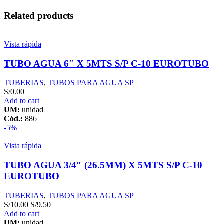
90MM
ISO
Related products
1452
PN-
5
Vista rápida
TUPLAS
quantity
TUBO AGUA 6″ X 5MTS S/P C-10 EUROTUBO
TUBERIAS
,
TUBOS PARA AGUA SP
S/
0.00
Add to cart
UM:
unidad
Cód.:
886
-5%
Vista rápida
TUBO AGUA 3/4″ (26.5MM) X 5MTS S/P C-10
EUROTUBO
TUBERIAS
,
TUBOS PARA AGUA SP
S/
10.00
S/
9.50
Add to cart
UM:
unidad