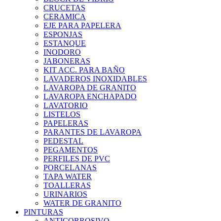
CRUCETAS
CERAMICA
EJE PARA PAPELERA
ESPONJAS
ESTANQUE
INODORO
JABONERAS
KIT ACC. PARA BAÑO
LAVADEROS INOXIDABLES
LAVAROPA DE GRANITO
LAVAROPA ENCHAPADO
LAVATORIO
LISTELOS
PAPELERAS
PARANTES DE LAVAROPA
PEDESTAL
PEGAMENTOS
PERFILES DE PVC
PORCELANAS
TAPA WATER
TOALLERAS
URINARIOS
WATER DE GRANITO
PINTURAS
ANTICORROSIVO