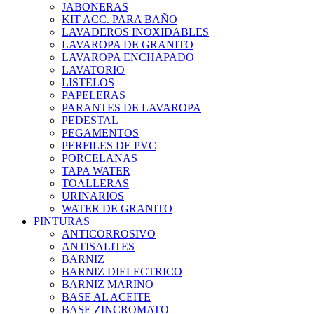
JABONERAS
KIT ACC. PARA BAÑO
LAVADEROS INOXIDABLES
LAVAROPA DE GRANITO
LAVAROPA ENCHAPADO
LAVATORIO
LISTELOS
PAPELERAS
PARANTES DE LAVAROPA
PEDESTAL
PEGAMENTOS
PERFILES DE PVC
PORCELANAS
TAPA WATER
TOALLERAS
URINARIOS
WATER DE GRANITO
PINTURAS
ANTICORROSIVO
ANTISALITES
BARNIZ
BARNIZ DIELECTRICO
BARNIZ MARINO
BASE AL ACEITE
BASE ZINCROMATO