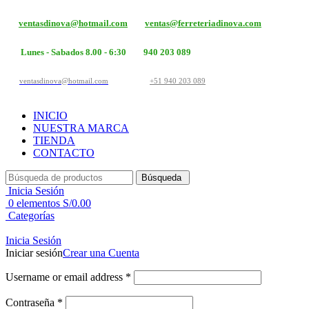
ventasdinova@hotmail.com
ventas@ferreteriadinova.com
Lunes - Sabados 8.00 - 6:30
940 203 089
ventasdinova@hotmail.com
+51 940 203 089
INICIO
NUESTRA MARCA
TIENDA
CONTACTO
Búsqueda
Inicia Sesión
0
elementos
S/
0.00
Categorías
Inicia Sesión
Iniciar sesión
Crear una Cuenta
Username or email address
*
Contraseña
*