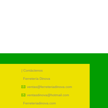
TUBERI
S/
12.00
UM:
uni
Cód.:
87
| Contáctenos
Ferretería Dinova
ventas@ferreteriadinova.com
ventasdinova@hotmail.com
Ferreteriadinova.com