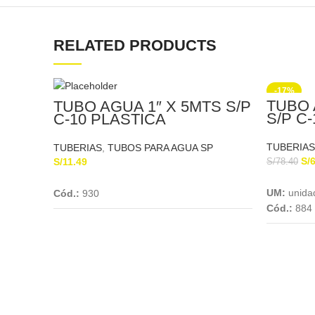
RELATED PRODUCTS
-17%
TUBO 
TUBO AGUA 1″ X 5MTS S/P
S/P C
C-10 PLASTICA
TUBERIAS
TUBERIAS
,
TUBOS PARA AGUA SP
S/
S/
11.49
S/
78.40
Add To Cart
UM:
unida
Cód.:
930
Cód.:
884