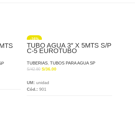
-16%
TUBO AGUA 3″ X 5MTS S/P
5MTS
C-5 EUROTUBO
TUBERIAS
,
TUBOS PARA AGUA SP
SP
S/
36.00
S/
42.80
Add To Cart
UM:
unidad
Cód.:
901
TUBO
5MTS
EUR