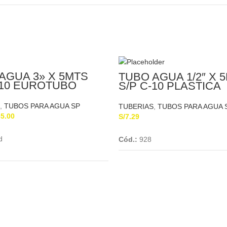
AGUA 3» X 5MTS
TUBO AGUA 1/2″ X 
-10 EUROTUBO
S/P C-10 PLASTICA
,
TUBOS PARA AGUA SP
TUBERIAS
,
TUBOS PARA AGUA 
65.00
S/
7.29
Add To Cart
Add To Cart
d
Cód.:
928