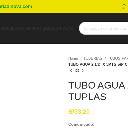
eriadinova.com
ICIO
NUESTRA MARCA
TIENDA
CONTACTO
Home
TUBERIAS
TUBOS PA
TUBO AGUA 2 1/2″ X 5MTS S/P C
TUBO AGUA 2
TUPLAS
S/
33.20
Comunicado: