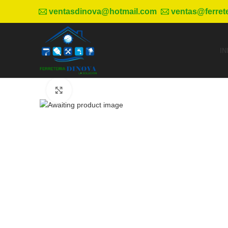
ventasdinova@hotmail.com
ventas@ferret
IN
Haga Click para agrandar