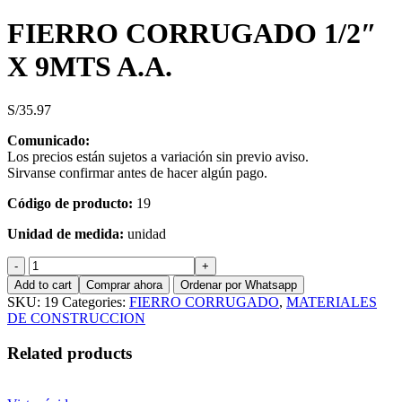
FIERRO CORRUGADO 1/2″
X 9MTS A.A.
S/
35.97
Comunicado:
Los precios están sujetos a variación sin previo aviso.
Sirvanse confirmar antes de hacer algún pago.
Código de producto:
19
Unidad de medida:
unidad
FIERRO
CORRUGADO
Add to cart
Comprar ahora
Ordenar por Whatsapp
1/2"
SKU:
19
Categories:
FIERRO CORRUGADO
,
MATERIALES
X
DE CONSTRUCCION
9MTS
A.A.
Related products
quantity