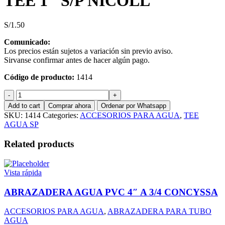
TEE 1″ S/P NICOLL
S/
1.50
Comunicado:
Los precios están sujetos a variación sin previo aviso.
Sirvanse confirmar antes de hacer algún pago.
Código de producto:
1414
TEE
1"
Add to cart
Comprar ahora
Ordenar por Whatsapp
S/P
SKU:
1414
Categories:
ACCESORIOS PARA AGUA
,
TEE
NICOLL
AGUA SP
quantity
Related products
Vista rápida
ABRAZADERA AGUA PVC 4″ A 3/4 CONCYSSA
ACCESORIOS PARA AGUA
,
ABRAZADERA PARA TUBO
AGUA