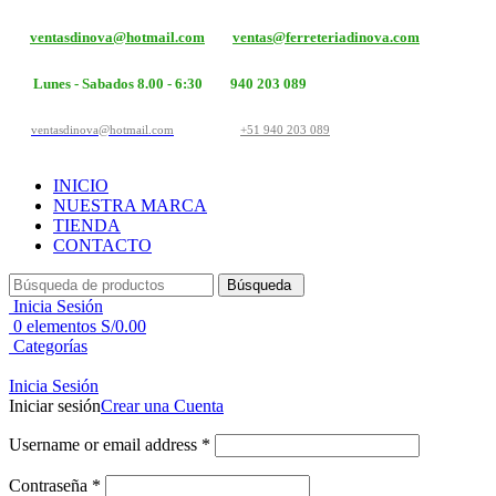
ventasdinova@hotmail.com
ventas@ferreteriadinova.com
Lunes - Sabados 8.00 - 6:30
940 203 089
ventasdinova@hotmail.com
+51 940 203 089
INICIO
NUESTRA MARCA
TIENDA
CONTACTO
Búsqueda
Inicia Sesión
0
elementos
S/
0.00
Categorías
Inicia Sesión
Iniciar sesión
Crear una Cuenta
Username or email address
*
Contraseña
*