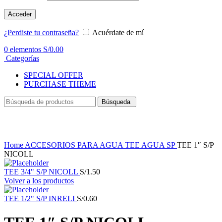
Acceder
¿Perdiste tu contraseña?
Acuérdate de mí
0
elementos
S/
0.00
Categorías
SPECIAL OFFER
PURCHASE THEME
Búsqueda
Haga Click para agrandar
Home
ACCESORIOS PARA AGUA
TEE AGUA SP
TEE 1″ S/P
NICOLL
TEE 3/4" S/P NICOLL
S/
1.50
Volver a los productos
TEE 1/2" S/P INRELI
S/
0.60