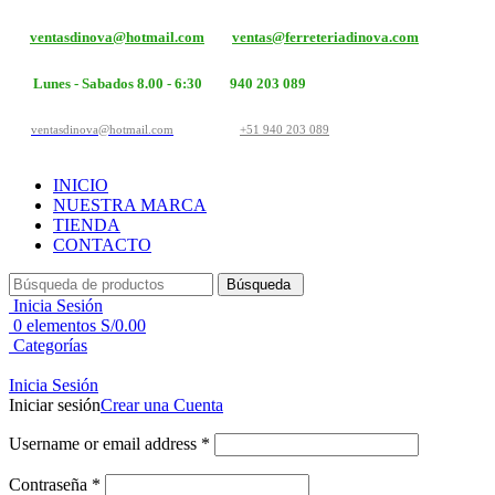
ventasdinova@hotmail.com
ventas@ferreteriadinova.com
Lunes - Sabados 8.00 - 6:30
940 203 089
ventasdinova@hotmail.com
+51 940 203 089
INICIO
NUESTRA MARCA
TIENDA
CONTACTO
Búsqueda
Inicia Sesión
0
elementos
S/
0.00
Categorías
Inicia Sesión
Iniciar sesión
Crear una Cuenta
Username or email address
*
Contraseña
*