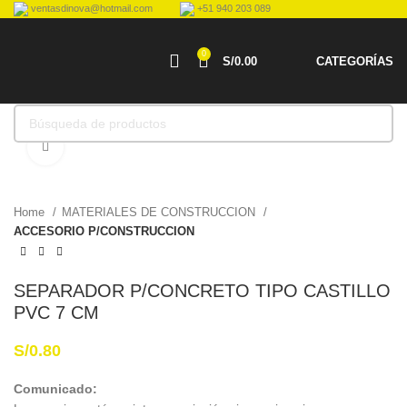
ventasdinova@hotmail.com
+51 940 203 089
0
S/
0.00
CATEGORÍAS
Haga Click para agrandar
Home
MATERIALES DE CONSTRUCCION
ACCESORIO P/CONSTRUCCION
SEPARADOR P/CONCRETO TIPO CASTILLO
PVC 7 CM
S/
0.80
Comunicado: