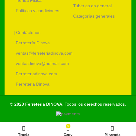
Tienda Física
Tuberias en general
Políticas y condiciones
Categorías generales
| Contáctenos
Ferretería Dinova
ventas@ferreteriadinova.com
ventasdinova@hotmail.com
Ferreteriadinova.com
Ferreteria Dinova
© 2023 Ferreteria DINOVA
. Todos los derechos reservados.
0
Tienda
Carro
Mi cuenta