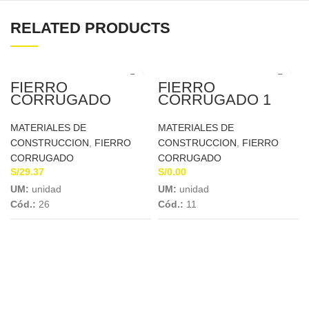
RELATED PRODUCTS
FIERRO
FIERRO
CORRUGADO
CORRUGADO 1
12MM X 9MTS
3/8″ X 12MTS
MIROMINA
SIDERPERU
MATERIALES DE
MATERIALES DE
CONSTRUCCION
,
FIERRO
CONSTRUCCION
,
FIERRO
CORRUGADO
CORRUGADO
S/
29.37
S/
0.00
UM:
unidad
UM:
unidad
Cód.:
26
Cód.:
11