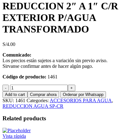
REDUCCION 2″ A 1″ C/R
EXTERIOR P/AGUA
TRANSFORMADO
S/
4.00
Comunicado:
Los precios están sujetos a variación sin previo aviso.
Sirvanse confirmar antes de hacer algún pago.
Código de producto:
1461
REDUCCION
2"
Add to cart
Comprar ahora
Ordenar por Whatsapp
A
SKU:
1461
Categories:
ACCESORIOS PARA AGUA
,
1"
REDUCCION AGUA SP-CR
C/R
EXTERIOR
Related products
P/AGUA
TRANSFORMADO
quantity
Vista rápida