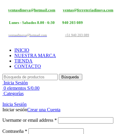
ventasdinova@hotmail.com
ventas@ferreteriadinova.com
Lunes - Sabados 8.00 - 6:30
940 203 089
ventasdinova@hotmail.com
+51 940 203 089
INICIO
NUESTRA MARCA
TIENDA
CONTACTO
Búsqueda
Inicia Sesión
0
elementos
S/
0.00
Categorías
Inicia Sesión
Iniciar sesión
Crear una Cuenta
Username or email address
*
Contraseña
*