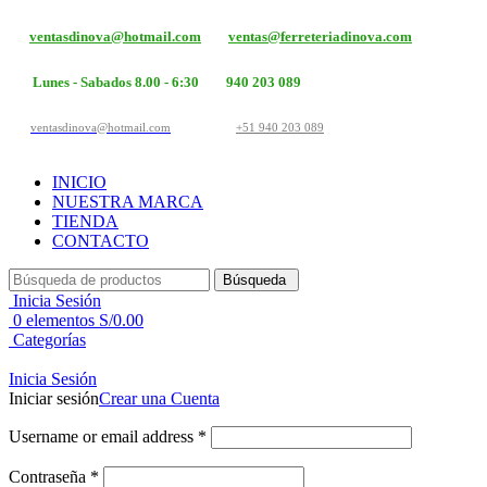
ventasdinova@hotmail.com
ventas@ferreteriadinova.com
Lunes - Sabados 8.00 - 6:30
940 203 089
ventasdinova@hotmail.com
+51 940 203 089
INICIO
NUESTRA MARCA
TIENDA
CONTACTO
Búsqueda
Inicia Sesión
0
elementos
S/
0.00
Categorías
Inicia Sesión
Iniciar sesión
Crear una Cuenta
Username or email address
*
Contraseña
*