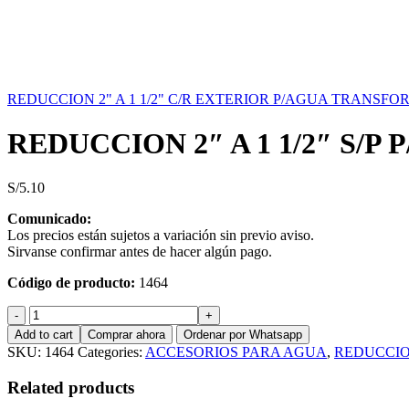
REDUCCION 2" A 1 1/2" C/R EXTERIOR P/AGUA TRANSF
REDUCCION 2″ A 1 1/2″ S/
S/
5.10
Comunicado:
Los precios están sujetos a variación sin previo aviso.
Sirvanse confirmar antes de hacer algún pago.
Código de producto:
1464
REDUCCION
2"
Add to cart
Comprar ahora
Ordenar por Whatsapp
A
SKU:
1464
Categories:
ACCESORIOS PARA AGUA
,
REDUCCIO
1
1/2"
Related products
S/P