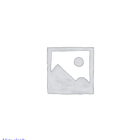
P/AGUA
TRANSFORMADO
quantity