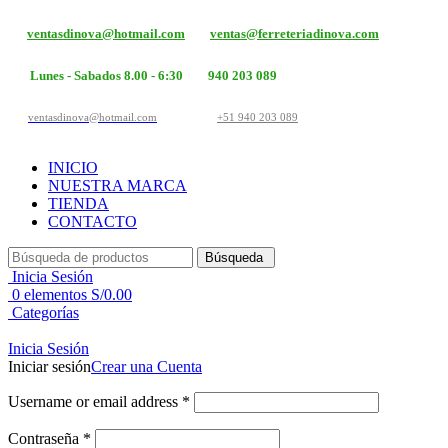
ventasdinova@hotmail.com
ventas@ferreteriadinova.com
Lunes - Sabados 8.00 - 6:30
940 203 089
ventasdinova@hotmail.com
+51 940 203 089
INICIO
NUESTRA MARCA
TIENDA
CONTACTO
Búsqueda
Inicia Sesión
0
elementos
S/
0.00
Categorías
Inicia Sesión
Iniciar sesión
Crear una Cuenta
Username or email address
*
Contraseña
*