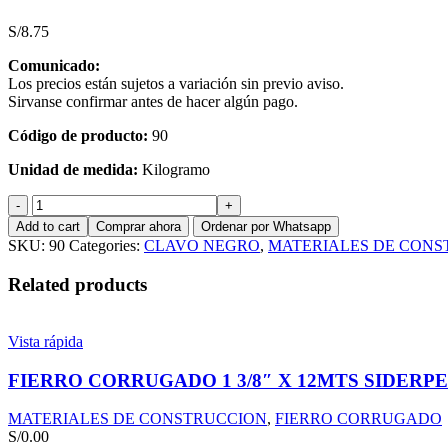
S/
8.75
Comunicado:
Los precios están sujetos a variación sin previo aviso.
Sirvanse confirmar antes de hacer algún pago.
Código de producto:
90
Unidad de medida:
Kilogramo
CLAVO
DE
Add to cart
Comprar ahora
Ordenar por Whatsapp
ALAMBRE
SKU:
90
Categories:
CLAVO NEGRO
,
MATERIALES DE CONS
1/2"
X
Related products
17
C/C
quantity
Vista rápida
FIERRO CORRUGADO 1 3/8″ X 12MTS SIDERP
MATERIALES DE CONSTRUCCION
,
FIERRO CORRUGADO
S/
0.00