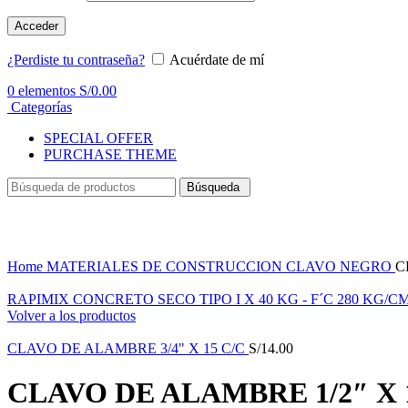
Acceder
¿Perdiste tu contraseña?
Acuérdate de mí
0
elementos
S/
0.00
Categorías
SPECIAL OFFER
PURCHASE THEME
Búsqueda
Haga Click para agrandar
Home
MATERIALES DE CONSTRUCCION
CLAVO NEGRO
C
RAPIMIX CONCRETO SECO TIPO I X 40 KG - F´C 280 KG/C
Volver a los productos
CLAVO DE ALAMBRE 3/4" X 15 C/C
S/
14.00
CLAVO DE ALAMBRE 1/2″ X 