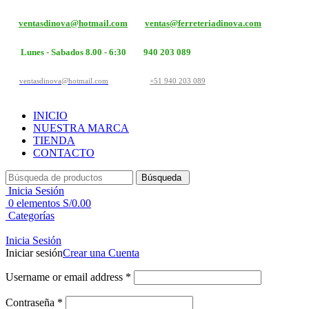
ventasdinova@hotmail.com
ventas@ferreteriadinova.com
Lunes - Sabados 8.00 - 6:30
940 203 089
ventasdinova@hotmail.com
+51 940 203 089
INICIO
NUESTRA MARCA
TIENDA
CONTACTO
Búsqueda
Inicia Sesión
0
elementos
S/
0.00
Categorías
Inicia Sesión
Iniciar sesión
Crear una Cuenta
Username or email address
*
Contraseña
*